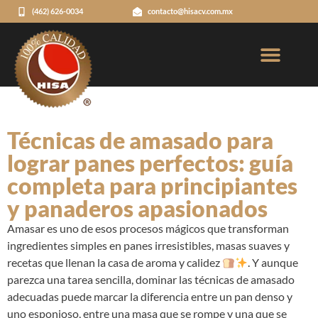
(462) 626-0034
contacto@hisacv.com.mx
Técnicas de amasado para
lograr panes perfectos: guía
completa para principiantes
y panaderos apasionados
Amasar es uno de esos procesos mágicos que transforman
ingredientes simples en panes irresistibles, masas suaves y
recetas que llenan la casa de aroma y calidez
. Y aunque
parezca una tarea sencilla, dominar las técnicas de amasado
adecuadas puede marcar la diferencia entre un pan denso y
uno esponjoso, entre una masa que se rompe y una que se